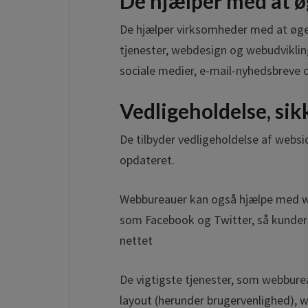
De hjælper med at ø
De hjælper virksomheder med at øge 
tjenester, webdesign og webudvikli
sociale medier, e-mail-nyhedsbreve
Vedligeholdelse, sik
De tilbyder vedligeholdelse af webs
opdateret.
Webbureauer kan også hjælpe med we
som Facebook og Twitter, så kunder
nettet
De vigtigste tjenester, som webburea
layout (herunder brugervenlighed), 