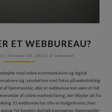
H
ER ET WEBBUREAU?
V
A
C
D
en
|
October 24, 2021
|
0 Comment
O
L
M
M
A
E
 arbejder med online kommunikation og digital
V
N
T
cialisere sig i produktion med fokus på webudvikling
E
S
R
ut af hjemmesider, eller et webbureau kan være et full
E
everandør af online markedsføring, der tilbyder alt fra
T
vikling. Et webbureau har ofte en budgetkonto, hvor
W
 ansvar for kunders digitale kampagner, hjemmesider
E