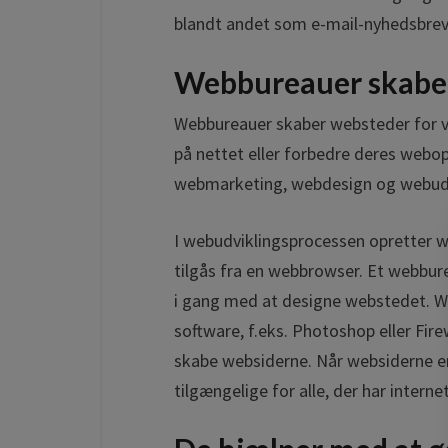
blandt andet som e-mail-nyhedsbre
Webbureauer skabe
Webbureauer skaber websteder for vi
på nettet eller forbedre deres web
webmarketing, webdesign og webudv
I webudviklingsprocessen opretter 
tilgås fra en webbrowser. Et webbur
i gang med at designe webstedet. We
software, f.eks. Photoshop eller Fi
skabe websiderne. Når websiderne er 
tilgængelige for alle, der har intern