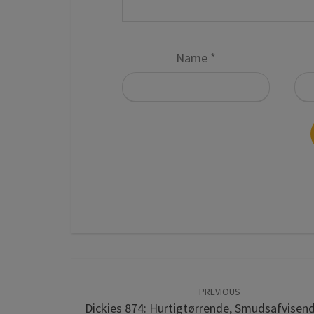
Name
*
Post
PREVIOUS
navigation
Dickies 874: Hurtigtørrende, Smudsafvisen